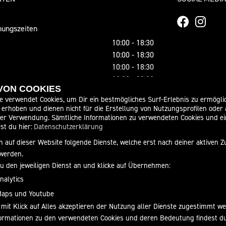
ungszeiten
10:00 - 18:30
10:00 - 18:30
10:00 - 18:30
10:00 - 20:00
 VON COOKIES
10:00 - 20:00
e verwendet Cookies, um Dir ein bestmögliches Surf-Erlebnis zu ermögli
10:00 - 14:00
erhoben und dienen nicht für die Erstellung von Nutzungsprofilen oder
geschlossen
der Verwendung. Sämtliche Informationen zu verwendeten Cookies und 
st du hier:
Datenschutzerklärung
ale in 09481 Scheibenberg, Silberstraße 36/38
 auf dieser Website folgende Dienste, welche erst nach deiner aktiven
0) hat folgende Öffnungszeiten:
werden.
eitag von 13.00 - 18.00 Uhr
zu den jeweiligen Dienst an und klicke auf Übernehmen:
 nach Absprache!
nalytics
 - FEBRUAR bleibt unsere Filiale in
Maps und Youtube
rg SAMSTAGS geschlossen.
 mit Klick auf Alles akzeptieren der Nutzung aller Dienste zugestimmt w
nformationen zu den verwendeten Cookies und deren Bedeutung findest d