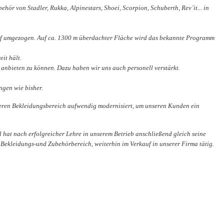
 von Stadler, Rukka, Alpinestars, Shoei, Scorpion, Schuberth, Rev´it... in
orf umgezogen. Auf ca. 1300 m überdachter Fläche wird das bekannte Programm
it hält.
anbieten zu können. Dazu haben wir uns auch personell verstärkt.
ngen wie bisher.
eren Bekleidungsbereich aufwendig modernisiert, um unseren Kunden ein
l hat nach erfolgreicher Lehre in unserem Betrieb anschließend gleich seine
Bekleidungs-und Zubehörbereich, weiterhin im Verkauf in unserer Firma tätig.