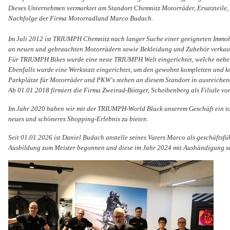
Dieses Unternehmen vermarktet am Standort Chemnitz Motorräder, Ersatzteile,
Nachfolge der Firma Motorradland Marco Budach.
Im Juli 2012 ist TRIUMPH Chemnitz nach langer Suche einer geeigneten Immob
an neuen und gebrauchten Motorrädern sowie Bekleidung und Zubehör verkauf
Für TRIUMPH Bikes wurde eine neue TRIUMPH Welt eingerichtet, welche neben
Ebenfalls wurde eine Werkstatt eingerichtet, um den gewohnt kompletten und 
Parkplätze für Motorräder und PKW's stehen an diesem Standort in ausreichen
Ab 01.01.2018 firmiert die Firma Zweirad-Böttger, Scheibenberg als Filiale v
Im Jahr 2020 haben wir mit der TRIUMPH-World Black unserem Geschäft ein t
neues und schöneres Shopping-Erlebnis zu bieten.
Seit 01.01.2026 ist Daniel Budach anstelle seines Vaters Marco als geschäftsfü
Ausbildung zum Meister begonnen und diese im Jahr 2024 mit Aushändigung sein