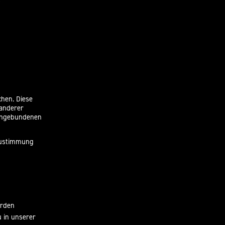
chen. Diese
 anderer
eingebundenen
 Zustimmung
erden
u in unserer