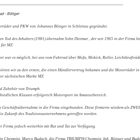
d - Böttger
orräder und PKW von Johannes Böttger in Schlettau gegründet.
en Tod des Inhabers (1981) übernahm Sohn Dietmar , der seit 1965 in der Firma be
 für MZ.
rt war es möglich, bei uns vom Fahrrad über Mofa, Mokick, Roller, Leichtkrafträ
örten wir zu den ersten, die einen Händlervertrag bekamen und die Motorräder in
der sächsischen Marke MZ.
nd Zubehör von Triumph.
hiedlichen Klassen erfolgreich Motorsport im Amateurbereich.
den Geschäftsübernahme in die Firma eingebunden. Diese firmierte seitdem als Z
ie Zukunft des Traditionsunternehmens getroffen worden.
er Firma jedoch weiterhin mit Rat und Tat zur Verfügung.
r in Chemnitz, Marco Budach, die Firma TRIUMPH-Chemnitz, Inh. Böttger und Bud