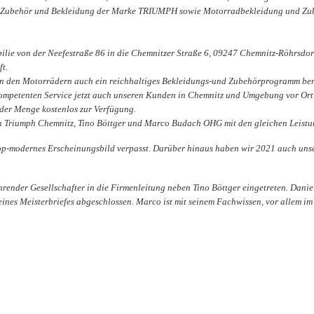
 Zubehör und Bekleidung der Marke TRIUMPH sowie Motorradbekleidung und Zubehör
ilie von der Neefestraße 86 in die Chemnitzer Straße 6, 09247 Chemnitz-Röhrsd
t.
 den Motorrädern auch ein reichhaltiges Bekleidungs-und Zubehörprogramm bere
kompetenten Service jetzt auch unseren Kunden in Chemnitz und Umgebung vor Ort 
der Menge kostenlos zur Verfügung.
on Triumph Chemnitz, Tino Böttger und Marco Budach OHG mit den gleichen Leistu
op-modernes Erscheinungsbild verpasst. Darüber hinaus haben wir 2021 auch uns
hrender Gesellschafter in die Firmenleitung neben Tino Böttger eingetreten. Danie
es Meisterbriefes abgeschlossen. Marco ist mit seinem Fachwissen, vor allem im 