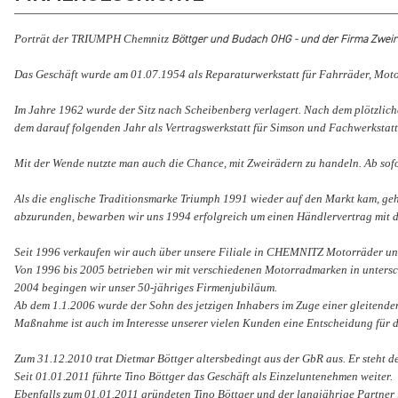
Böttger und Budach OHG - und der Firma Zweira
Porträt der TRIUMPH Chemnitz
Das Geschäft wurde am 01.07.1954 als Reparaturwerkstatt für Fahrräder, Mot
Im Jahre 1962 wurde der Sitz nach Scheibenberg verlagert. Nach dem plötzlich
dem darauf folgenden Jahr als Vertragswerkstatt für Simson und Fachwerkstatt
Mit der Wende nutzte man auch die Chance, mit Zweirädern zu handeln. Ab sofo
Als die englische Traditionsmarke Triumph 1991 wieder auf den Markt kam, geh
abzurunden, bewarben wir uns 1994 erfolgreich um einen Händlervertrag mit 
Seit 1996 verkaufen wir auch über unsere Filiale in CHEMNITZ Motorräder u
Von 1996 bis 2005 betrieben wir mit verschiedenen Motorradmarken in untersc
2004 begingen wir unser 50-jähriges Firmenjubiläum.
Ab dem 1.1.2006 wurde der Sohn des jetzigen Inhabers im Zuge einer gleiten
Maßnahme ist auch im Interesse unserer vielen Kunden eine Entscheidung für d
Zum 31.12.2010 trat Dietmar Böttger altersbedingt aus der GbR aus. Er steht d
Seit 01.01.2011 führte Tino Böttger das Geschäft als Einzeluntenehmen weiter.
Ebenfalls zum 01.01.2011 gründeten Tino Böttger und der langjährige Partne