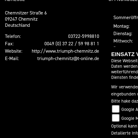
Chemnitzer Straße 6
Sommeröffn
09247 Chemnitz
Deutschland
Montag:
Dienstag:
Telefon:
03722-5998810
Mittwoch:
Fax:
0049 (0) 37 22 / 59 98 81 1
Donnerstag:
Website:
http://www.triumph-chemnitz.de
EINSATZ
Freitag:
E-Mail:
triumph-chemnitz@t-online.de
Diese Webseit
Samstag:
Daten werden 
Sonntag:
weiterführen
Diensten finde
Unsere Fili
Wir verwenden
(037349/838
eingebunden 
Montag - Fr
Bitte hake da
Samstag nur
Google A
Von OKTOBER
Google 
Scheibenbe
Optional kann
Detailierte I